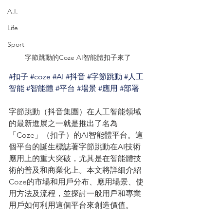
A.I.
Life
Sport
字節跳動的Coze AI智能體扣子來了
#扣子
#coze
#AI
#抖音
#字節跳動
#人工
智能
#智能體
#平台
#場景
#應用
#部署
字節跳動（抖音集團）在人工智能領域
的最新進展之一就是推出了名為
「Coze」（扣子）的AI智能體平台。這
個平台的誕生標誌著字節跳動在AI技術
應用上的重大突破，尤其是在智能體技
術的普及和商業化上。本文將詳細介紹
Coze的市場和用戶分布、應用場景、使
用方法及流程，並探討一般用戶和專業
用戶如何利用這個平台來創造價值。