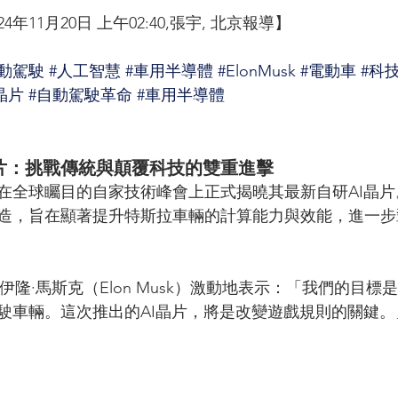
年11月20日 上午02:40,張宇, 北京報導】
自動駕駛
#人工智慧
#車用半導體
#ElonMusk
#電動車
#科
晶片
#自動駕駛革命
#車用半導體
晶片：挑戰傳統與顛覆科技的雙重進擊
斯拉在全球矚目的自家技術峰會上正式揭曉其最新自研AI晶
造，旨在顯著提升特斯拉車輛的計算能力與效能，進一步
伊隆·馬斯克（Elon Musk）激動地表示：「我們的目
駛車輛。這次推出的AI晶片，將是改變遊戲規則的關鍵。