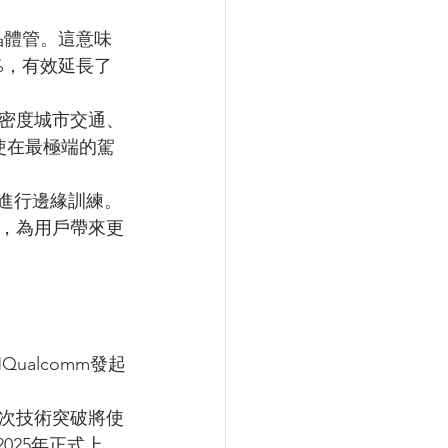
晶體管。這意味
%，有效延長了
密度城市交通、
使在最極端的駕
上進行邊緣訓練。
，為用戶帶來更
ualcomm發起
次技術突破將使
025年正式上