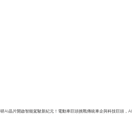
研AI晶片開啟智能駕駛新紀元！電動車巨頭挑戰傳統車企與科技巨頭，A