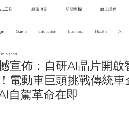
IGC工具
服務項目
新聞專欄
線上課程
ign
Game
Education
Business
Health
A.I.
 min read
撼宣佈：自研AI晶片開啟
！電動車巨頭挑戰傳統車
AI自駕革命在即