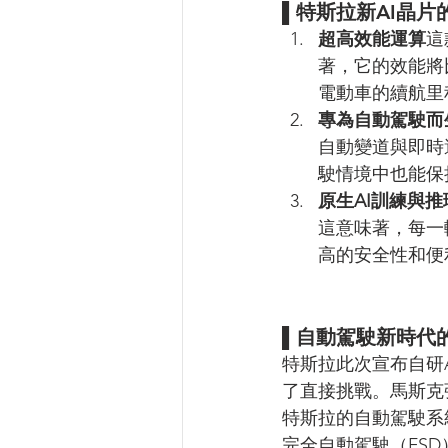
▌特斯拉新AI晶片
超高效能運算
這
著，它的效能將
電動車的續航里
專為自動駕駛而
自動變道與即時
駛情境中也能保
原生AI訓練與
這意味著，每一
高的安全性和便
▌自動駕駛新時代
特斯拉此次宣布自研AI
了直接挑戰。馬斯克
特斯拉的自動駕駛系
完全自動駕駛（FS