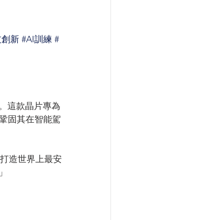
技創新
#AI訓練
#
片。這款晶片專為
鞏固其在智能駕
標是打造世界上最安
」