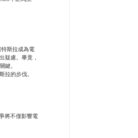
布讓特斯拉成為電
出疑慮。畢竟，
關鍵。
斯拉的步伐。
競爭將不僅影響電