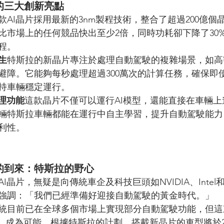
的三大創新亮點
款AI晶片採用最新的3nm製程技術，整合了超過200億個
比市場上的任何競品快出至少2倍，同時功耗卻下降了30
程。
生
特斯拉的新晶片專注於處理自動駕駛的複雜場景，如高
避障。它能夠每秒處理超過300萬次的計算任務，確保即
持車輛穩定運行。
推理功能
這款晶片不僅可以運行AI模型，還能直接在車輛
輛特斯拉車輛都能在運行中自主學習，提升自動駕駛能力
利性。
的到來：特斯拉的野心
晶片，無疑是向傳統車企及科技巨頭如NVIDIA、Intel和Q
強調：「我們已經準備好迎接自動駕駛的黃金時代。」
統目前已在全球多個市場上實現部分自動駕駛功能，但這
D）成為可能。根據特斯拉的計劃，搭載新晶片的車型將於2