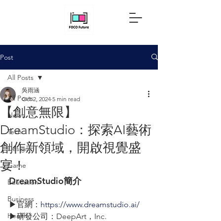
Post
All Posts
吳雨涵
All Posts
Oct 2, 2024
5 min read
【創意無限】
News
DreamStudio：探索AI藝術
Tech
創作新領域，開啟視覺盛
Design
宴！
Game
DreamStudio簡介 
Education
Business
▶官網：
https://www.dreamstudio.ai/
Health
▶研發公司：DeepArt，Inc. 