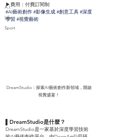
▶費用：付費訂閱制 
A.I.
#AI藝術創作
#影像生成
#創意工具
#深度
Life
學習
#視覺藝術
Sport
DreamStudio：探索AI藝術創作新領域，開啟
視覺盛宴！
▌DreamStudio是什麼？ 
DreamStudio是一家基於深度學習技術
的AI藝術創作平台，由DeepArt公司研