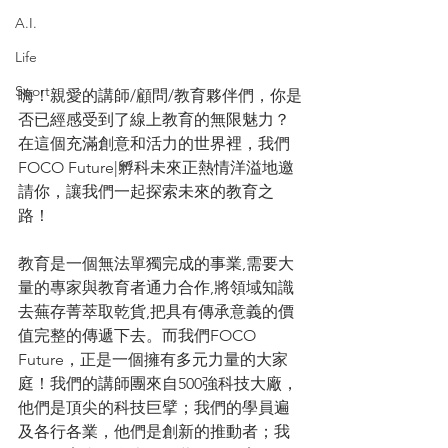
A.I.
Life
Sport
嗨！親愛的講師/顧問/教育夥伴們，你是
否已經感受到了線上教育的無限魅力？
在這個充滿創意和活力的世界裡，我們
FOCO Future|孵科未來正熱情洋溢地邀
請你，讓我們一起探索未來的教育之
路！
教育是一個無法單獨完成的事業,需要大
量的專家與教育者通力合作,將領域知識
去蕪存菁萃取乾貨,把具有傳承意義的價
值完整的傳遞下去。而我們FOCO 
Future，正是一個擁有多元力量的大家
庭！我們的講師團來自500強科技大廠，
他們是頂尖的科技巨擘；我們的學員遍
及各行各業，他們是創新的推動者；我