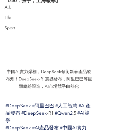
10:30，張宇，上海報導】
A.I.
Life
Sport
中國AI實力爆棚，DeepSeek領銜新春產品發
布潮！DeepSeek-R1震撼發布，阿里巴巴等巨
頭紛紛跟進，AI市場競爭白熱化
#DeepSeek
#阿里巴巴
#人工智慧
#AI產
品發布
#DeepSeek
-R1 
#Qwen2
.5 
#AI競
爭
#DeepSeek
#AI產品發布
#中國AI實力