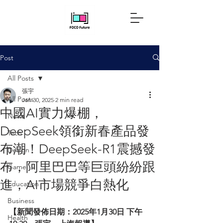
Post
All Posts
張宇
All Posts
Jan 30, 2025
2 min read
中國AI實力爆棚，
News
DeepSeek領銜新春產品發
Tech
布潮！DeepSeek-R1震撼發
Design
布，阿里巴巴等巨頭紛紛跟
Game
進，AI市場競爭白熱化
Education
Business
【新聞發佈日期：2025年1月30日 下午
Health