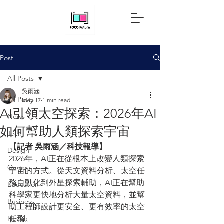
Post
All Posts
吳雨涵
All Posts
May 17
1 min read
AI引領太空探索：2026年AI
News
如何幫助人類探索宇宙
Tech
【記者 吳雨涵／科技報導】
Design
2026年，AI正在從根本上改變人類探索
Game
宇宙的方式。從天文資料分析、太空任
務自動化到外星探索輔助，AI正在幫助
Education
科學家更快地分析大量太空資料，並幫
Business
助工程師設計更安全、更有效率的太空
Health
任務。