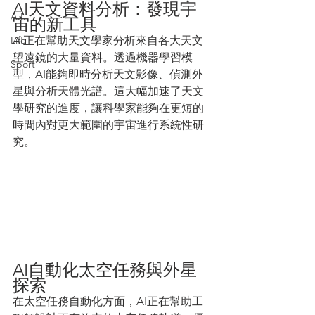
AI天文資料分析：發現宇
A.I.
宙的新工具
Life
AI正在幫助天文學家分析來自各大天文
望遠鏡的大量資料。透過機器學習模
Sport
型，AI能夠即時分析天文影像、偵測外
星與分析天體光譜。這大幅加速了天文
學研究的進度，讓科學家能夠在更短的
時間內對更大範圍的宇宙進行系統性研
究。
AI自動化太空任務與外星
探索
在太空任務自動化方面，AI正在幫助工