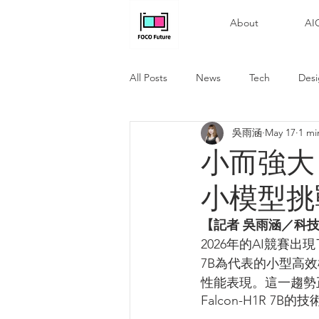
About
A
All Posts
News
Tech
Des
吳雨涵
May 17
1 mi
小而強大：2
小模型挑
【記者 吳雨涵／科
2026年的AI競賽出
7B為代表的小型高
性能表現。這一趨勢
Falcon-H1R 7B的