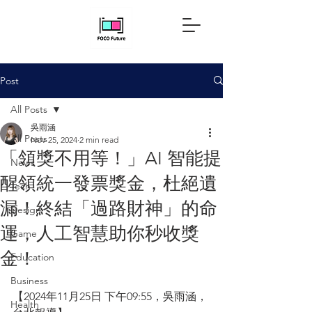
Post
All Posts
吳雨涵
All Posts
Nov 25, 2024
2 min read
「領獎不用等！」AI 智能提
News
醒領統一發票獎金，杜絕遺
Tech
漏！終結「過路財神」的命
Design
運，人工智慧助你秒收獎
Game
金！
Education
Business
【2024年11月25日 下午09:55，吳雨涵，
Health