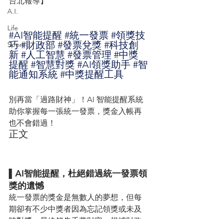
台北報導】
A.I.
Life
#AI智能提醒
#統一發票
#領獎技
巧
#財政部
#發票兌獎
#科技創
Sport
新
#人工智慧
#發票管理
#中獎
提醒
#智慧對獎
#AI領獎助手
#智
能通知系統
#中獎提醒工具
別再當「過路財神」！AI 智能提醒系統
助你掌握每一張統一發票，獎金入帳再
也不會錯過！
正文
▌AI智能提醒，杜絕錯過統一發票領
獎的遺憾
統一發票的獎金是無數人的夢想，但每
期卻有不少中獎者因為忘記領獎或未及