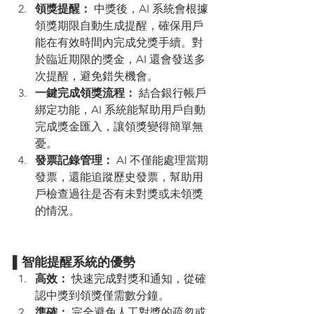
領獎提醒：
 中獎後，AI 系統會根據
領獎期限自動生成提醒，確保用戶
能在有效時間內完成兌獎手續。對
於臨近期限的獎金，AI 還會發送多
次提醒，避免錯失機會。
一鍵完成領獎流程：
 結合銀行帳戶
綁定功能，AI 系統能幫助用戶自動
完成獎金匯入，讓領獎變得簡單無
憂。
發票記錄管理：
 AI 不僅能處理當期
發票，還能追蹤歷史發票，幫助用
戶檢查過往是否有未對獎或未領獎
的情況。
▌智能提醒系統的優勢
高效：
 快速完成對獎和通知，從確
認中獎到領獎僅需數分鐘。
準確：
 完全避免人工對獎的疏忽或