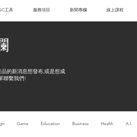
IGC工具
服務項目
新聞專欄
線上課程
欄
產品的新消息想發布,或是想成
單聯繫我們!
ign
Game
Education
Business
Health
A.I.