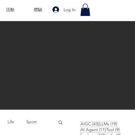
Log In
活動
體驗
Life
Sport
43 posts
19 posts
AIGC
(43)
LLMs
(19)
11 posts
9 posts
AI Agent
(11)
Tool
(9)
5 posts
3 posts