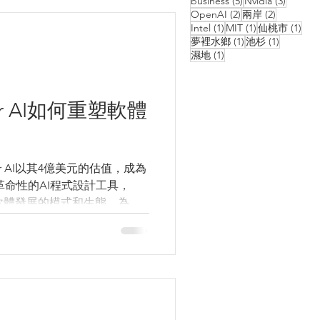
business
(5)
Nvidia
(3)
2 posts
2 posts
OpenAI
(2)
兩岸
(2)
1 post
1 post
1 po
Intel
(1)
MIT
(1)
仙桃市
(1)
1 post
1 post
夢裡水鄉
(1)
池杉
(1)
1 post
濕地
(1)
or AI如何重塑軟體
r AI以其4億美元的估值，成為
變著軟體發展的模式和生態，為整
和效率提升。 本文將深入探
發展世界。