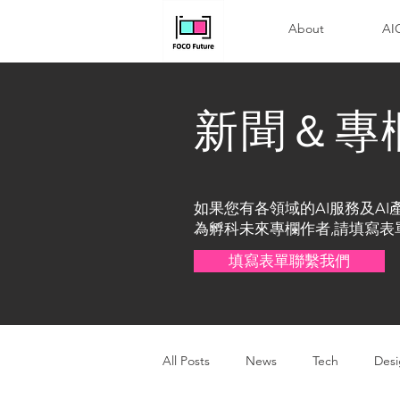
About
A
新聞＆專
如果您有各領域的AI服務及AI
為孵科未來專欄作者,請填寫表
填寫表單聯繫我們
All Posts
News
Tech
Des