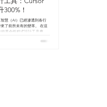
工具：Cursor
300%！
智慧（AI）已經滲透到各行
來了前所未有的變革。 在這
 AI的革命性程式設計工具應運
變著軟體發展的傳統模式，讓
個行業帶來了一場深刻的革命。